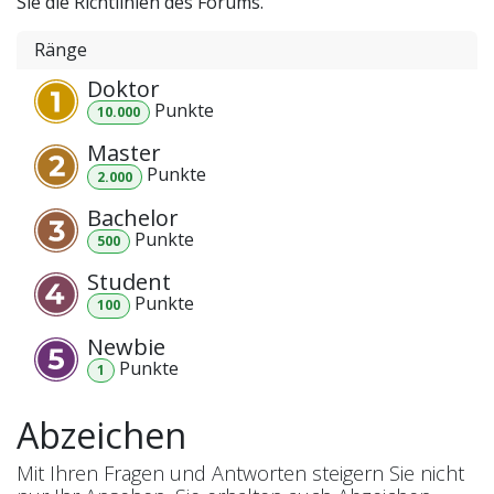
Sie die Richtlinien des Forums.
Ränge
Doktor
Punkt
e
10.000
Master
Punkt
e
2.000
Bachelor
Punkt
e
500
Student
Punkt
e
100
Newbie
Punkt
e
1
Abzeichen
Mit Ihren Fragen und Antworten steigern Sie nicht