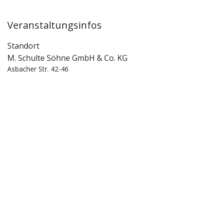
Veranstaltungsinfos
Standort
M. Schulte Söhne GmbH & Co. KG
Asbacher Str. 42-46
Postfach 1104
53545 Linz am Rhein
Deutschland
+49 2644 96020
m.schulte.soehne@t-online.de
Wegbeschreibung