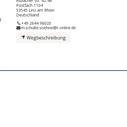
Asbacher Str. 42-46
Postfach 1104
53545 Linz am Rhein
Deutschland
l
+49 2644 96020
m.schulte.soehne@t-online.de
Wegbeschreibung
Weitere Informationen
Karriere
Impressum
AGB