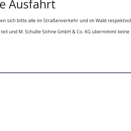
ie Ausfahrt
ten sich bitte alle im Straßenverkehr und im Wald respektvol
ll teil und M. Schulte Söhne GmbH & Co. KG übernimmt keine
+49 (​0)2644 96020
info@mschultesoehne.de
en lassen?
Folgen Sie uns