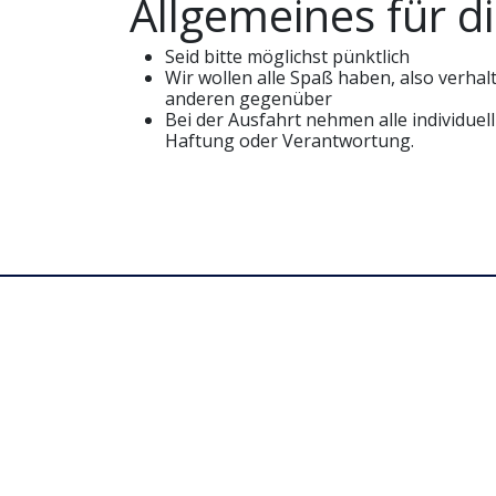
Allgemeines für d
Seid bitte möglichst pünktlich
Wir wollen alle Spaß haben, also verhal
anderen gegenüber
Bei der Ausfahrt nehmen alle individue
Haftung oder Verantwortung.
Kundenkonto
Sie möchten ein Kundenkonto einricht
Jetzt Kunde werden