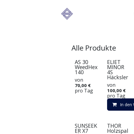
s
Karriere
Das Unternehmen
Alle Produkte
AS 30
ELIET
WeedHex
MINOR
140
4S
Häcksler
von
von
70,00
€
pro
Tag
100,00
€
pro
Tag
In den
SUNSEEK
THOR
ER X7
Holzspal