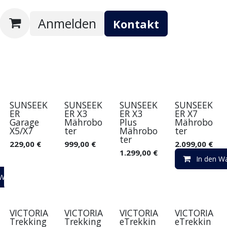
Anmelden
Kontakt
SUNSEEK
SUNSEEK
SUNSEEK
SUNSEEK
ER
ER X3
ER X3
ER X7
Garage
Mährobo
Plus
Mährobo
X5/X7
ter
Mährobo
ter
ter
229,00
€
999,00
€
2.099,00
€
1.299,00
€
In den W
 Warenkorb
VICTORIA
VICTORIA
VICTORIA
VICTORIA
Trekking
Trekking
eTrekkin
eTrekkin