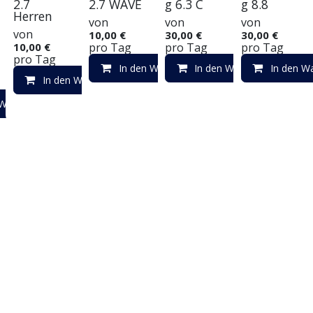
2.7
2.7 WAVE
g 6.3 C
g 8.8
Herren
von
von
von
von
10,00
€
30,00
€
30,00
€
10,00
€
pro
Tag
pro
Tag
pro
Tag
pro
Tag
In den Warenkorb
In den Warenkorb
In den W
In den Warenkorb
 Warenkorb