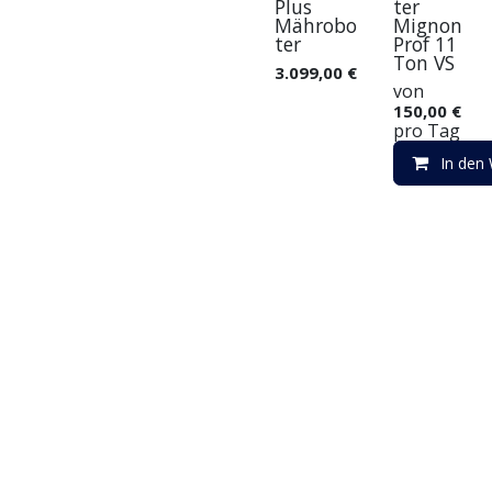
Plus
ter
Mährobo
Mignon
ter
Prof 11
Ton VS
3.099,00
€
von
150,00
€
pro
Tag
In den